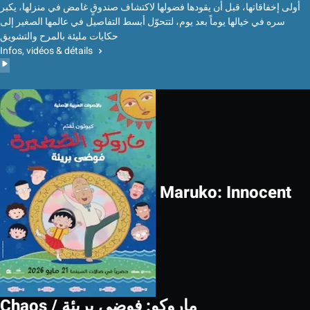
أولى إخفاقاتها، قبل أن يقودها فضولها لاكتشاف صندوقٍ غامض في منزلها، يكبر
سره في خيالها يوماً بعد يوم، لتتحوّل أبسط التفاصيل في عالمها الصغير إلى
حكايات مليئة بالمرح والتشويق
Infos, vidéos & détails
Maruko: Innocent
Chaos / ماروكو: فوضى بريئة