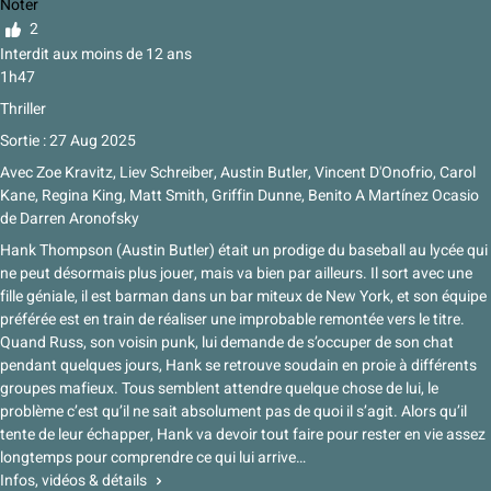
Noter
2
Interdit aux moins de 12 ans
1h47
Thriller
Sortie : 27 Aug 2025
Avec
Zoe Kravitz, Liev Schreiber, Austin Butler, Vincent D'Onofrio, Carol
Kane, Regina King, Matt Smith, Griffin Dunne, Benito A Martínez Ocasio
de
Darren Aronofsky
Hank Thompson (Austin Butler) était un prodige du baseball au lycée qui
ne peut désormais plus jouer, mais va bien par ailleurs. Il sort avec une
fille géniale, il est barman dans un bar miteux de New York, et son équipe
préférée est en train de réaliser une improbable remontée vers le titre.
Quand Russ, son voisin punk, lui demande de s’occuper de son chat
pendant quelques jours, Hank se retrouve soudain en proie à différents
groupes mafieux. Tous semblent attendre quelque chose de lui, le
problème c’est qu’il ne sait absolument pas de quoi il s’agit. Alors qu’il
tente de leur échapper, Hank va devoir tout faire pour rester en vie assez
longtemps pour comprendre ce qui lui arrive…
Infos, vidéos & détails