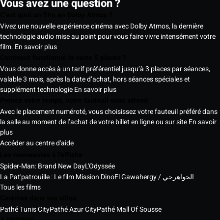
Vous avez une question ?
C’est quoi un film en Dolby Atmos ?
Vivez une nouvelle expérience cinéma avec Dolby Atmos, la dernière
technologie audio mise au point pour vous faire vivre intensément votre
film.
En savoir plus
Comment fonctionne la carte 5 places ?
Vous donne accès à un tarif préférentiel jusqu’à 3 places par séances,
valable 3 mois, après la date d’achat, hors séances spéciales et
supplément technologie
En savoir plus
Prenez votre temps, votre fauteuil vous attend
Avec le placement numéroté, vous choisissez votre fauteuil préféré dans
la salle au moment de l’achat de votre billet en ligne ou sur site
En savoir
plus
Accéder au centre d'aide
Les nouveautés à l'affiche
Spider-Man: Brand New Day
L'Odyssée
La Pat'patrouille : Le film Mission Dino
El Gawahergy / الجواهرجي
Tous les films
Cinémas dans vos villes
Pathé Tunis City
Pathé Azur City
Pathé Mall Of Sousse