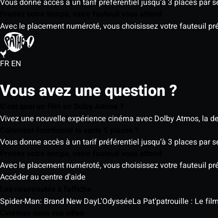
Vous donne accès à un tarif préférentiel jusqu’à 3 places par 
Prenez votre temps, votre fauteuil vous attend
Avec le placement numéroté, vous choisissez votre fauteuil préf
FR
EN
Vous avez une question ?
C’est quoi un film en Dolby Atmos ?
Vivez une nouvelle expérience cinéma avec Dolby Atmos, la der
Comment fonctionne la carte 5 places ?
Vous donne accès à un tarif préférentiel jusqu’à 3 places par 
Prenez votre temps, votre fauteuil vous attend
Avec le placement numéroté, vous choisissez votre fauteuil préf
Accéder au centre d'aide
Les nouveautés à l'affiche
Spider-Man: Brand New Day
L'Odyssée
La Pat'patrouille : Le fi
Cinémas dans vos villes