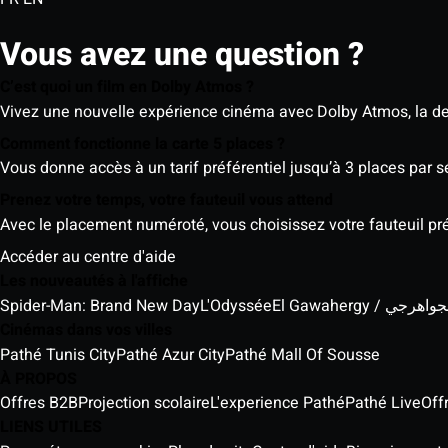
Vous avez une question ?
C’est quoi un film en Dolby Atmos ?
Vivez une nouvelle expérience cinéma avec Dolby Atmos, la der
Comment fonctionne la carte 5 places ?
Vous donne accès à un tarif préférentiel jusqu’à 3 places par 
Prenez votre temps, votre fauteuil vous attend
Avec le placement numéroté, vous choisissez votre fauteuil préf
Accéder au centre d'aide
Les nouveautés à l'affiche
Spider-Man: Brand New Day
L'Odyssée
El Gawahergy / واهرجي
Cinémas dans vos villes
Pathé Tunis City
Pathé Azur City
Pathé Mall Of Sousse
À PROPOS
Offres B2B
Projection scolaire
L'experience Pathé
Pathé Live
Off
LIENS UTILES