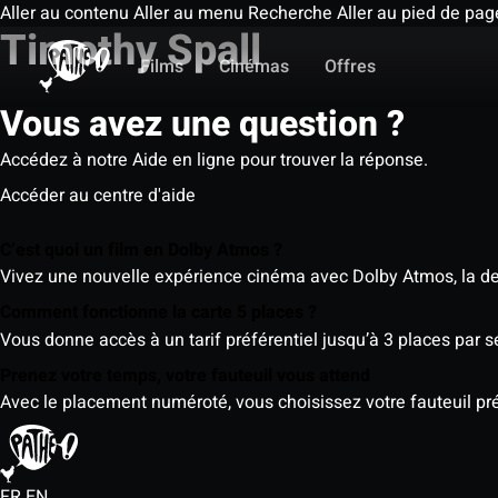
Aller au contenu
Aller au menu
Recherche
Aller au pied de pag
Timothy Spall
Films
Cinémas
Offres
Vous avez une question ?
Accédez à notre Aide en ligne pour trouver la réponse.
Accéder au centre d'aide
C’est quoi un film en Dolby Atmos ?
Vivez une nouvelle expérience cinéma avec Dolby Atmos, la der
Comment fonctionne la carte 5 places ?
Vous donne accès à un tarif préférentiel jusqu’à 3 places par 
Prenez votre temps, votre fauteuil vous attend
Avec le placement numéroté, vous choisissez votre fauteuil préf
FR
EN