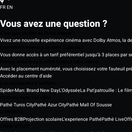
FR
EN
Vous avez une question ?
C’est quoi un film en Dolby Atmos ?
Vivez une nouvelle expérience cinéma avec Dolby Atmos, la der
Comment fonctionne la carte 5 places ?
Vous donne accès à un tarif préférentiel jusqu’à 3 places par 
Prenez votre temps, votre fauteuil vous attend
Avec le placement numéroté, vous choisissez votre fauteuil préf
Accéder au centre d'aide
Les nouveautés à l'affiche
Spider-Man: Brand New Day
L'Odyssée
La Pat'patrouille : Le fi
Cinémas dans vos villes
Pathé Tunis City
Pathé Azur City
Pathé Mall Of Sousse
À PROPOS
Offres B2B
Projection scolaire
L'experience Pathé
Pathé Live
Off
LIENS UTILES