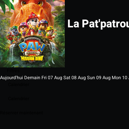
La Pat'patrou
Filtres
Aujourd'hui
Demain
Fri
07
Aug
Sat
08
Aug
Sun
09
Aug
Mon
10
Calendrier
Calendrier
Réserver maintenant