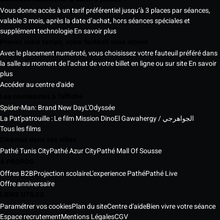
Vous donne accès à un tarif préférentiel jusqu’à 3 places par séances,
valable 3 mois, après la date d’achat, hors séances spéciales et
supplément technologie
En savoir plus
Prenez votre temps, votre fauteuil vous attend
Avec le placement numéroté, vous choisissez votre fauteuil préféré dans
la salle au moment de l’achat de votre billet en ligne ou sur site
En savoir
plus
Accéder au centre d'aide
Les nouveautés à l'affiche
Spider-Man: Brand New Day
L'Odyssée
La Pat'patrouille : Le film Mission Dino
El Gawahergy / الجواهرجي
Tous les films
Cinémas dans vos villes
Pathé Tunis City
Pathé Azur City
Pathé Mall Of Sousse
À PROPOS
Offres B2B
Projection scolaire
L'experience Pathé
Pathé Live
Offre anniversaire
LIENS UTILES
Paramétrer vos cookies
Plan du site
Centre d'aide
Bien vivre votre séance
Espace recrutement
Mentions Légales
CGV