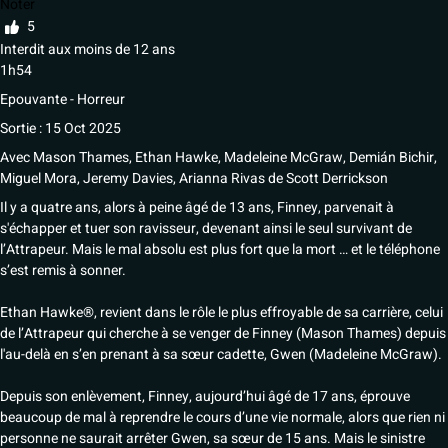
Noter
5
Interdit aux moins de 12 ans
1h54
Epouvante - Horreur
Sortie : 15 Oct 2025
Avec
Mason Thames, Ethan Hawke, Madeleine McGraw, Demián Bichir,
Miguel Mora, Jeremy Davies, Arianna Rivas
de
Scott Derrickson
Il y a quatre ans, alors à peine âgé de 13 ans, Finney, parvenait à
s'échapper et tuer son ravisseur, devenant ainsi le seul survivant de
l’Attrapeur. Mais le mal absolu est plus fort que la mort … et le téléphone
s’est remis à sonner.
Ethan Hawke®, revient dans le rôle le plus effroyable de sa carrière, celui
de l’Attrapeur qui cherche à se venger de Finney (Mason Thames) depuis
l'au-delà en s’en prenant à sa sœur cadette, Gwen (Madeleine McGraw).
Depuis son enlèvement, Finney, aujourd’hui âgé de 17 ans, éprouve
beaucoup de mal à reprendre le cours d’une vie normale, alors que rien ni
personne ne saurait arrêter Gwen, sa sœur de 15 ans. Mais le sinistre