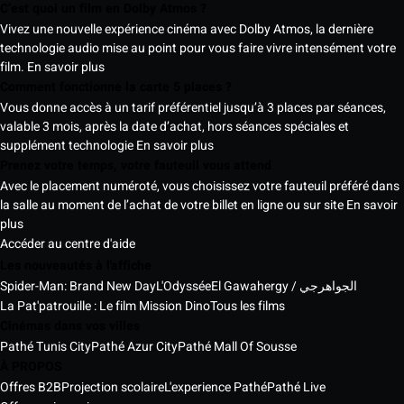
C’est quoi un film en Dolby Atmos ?
Vivez une nouvelle expérience cinéma avec Dolby Atmos, la dernière
technologie audio mise au point pour vous faire vivre intensément votre
film.
En savoir plus
Comment fonctionne la carte 5 places ?
Vous donne accès à un tarif préférentiel jusqu’à 3 places par séances,
valable 3 mois, après la date d’achat, hors séances spéciales et
supplément technologie
En savoir plus
Prenez votre temps, votre fauteuil vous attend
Avec le placement numéroté, vous choisissez votre fauteuil préféré dans
la salle au moment de l’achat de votre billet en ligne ou sur site
En savoir
plus
Accéder au centre d'aide
Les nouveautés à l'affiche
Spider-Man: Brand New Day
L'Odyssée
El Gawahergy / الجواهرجي
La Pat'patrouille : Le film Mission Dino
Tous les films
Cinémas dans vos villes
Pathé Tunis City
Pathé Azur City
Pathé Mall Of Sousse
À PROPOS
Offres B2B
Projection scolaire
L'experience Pathé
Pathé Live