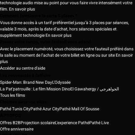
technologie audio mise au point pour vous faire vivre intensément votre
film.
En savoir plus
Comment fonctionne la carte 5 places ?
Vous donne accès à un tarif préférentiel jusqu’à 3 places par séances,
valable 3 mois, après la date d’achat, hors séances spéciales et
supplément technologie
En savoir plus
Prenez votre temps, votre fauteuil vous attend
Avec le placement numéroté, vous choisissez votre fauteuil préféré dans
la salle au moment de l’achat de votre billet en ligne ou sur site
En savoir
plus
Accéder au centre d'aide
Les nouveautés à l'affiche
Spider-Man: Brand New Day
L'Odyssée
La Pat'patrouille : Le film Mission Dino
El Gawahergy / الجواهرجي
Tous les films
Cinémas dans vos villes
Pathé Tunis City
Pathé Azur City
Pathé Mall Of Sousse
À PROPOS
Offres B2B
Projection scolaire
L'experience Pathé
Pathé Live
Offre anniversaire