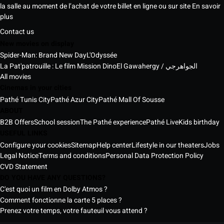
la salle au moment de l’achat de votre billet en ligne ou sur site
En savoir
plus
Contact us
New movies on display
Spider-Man: Brand New Day
L'Odyssée
La Pat'patrouille : Le film Mission Dino
El Gawahergy / الجواهرجي
All movies
Cinemas in your cities
Pathé Tunis City
Pathé Azur City
Pathé Mall Of Sousse
ABOUT
B2B Offers
School session
The Pathé experience
Pathé Live
Kids birthday
USEFUL LINKS
Configure your cookies
Sitemap
Help center
Lifestyle in our theaters
Jobs
Legal Notice
Terms and conditions
Personal Data Protection Policy
CVD Statement
DO YOU HAVE ANY QUESTIONS?
C'est quoi un film en Dolby Atmos ?
Comment fonctionne la carte 5 places ?
Prenez votre temps, votre fauteuil vous attend ?