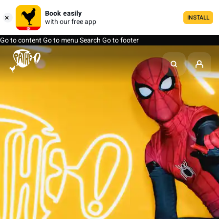
Book easily
INSTALL
with our free app
Go to content
Go to menu
Search
Go to footer