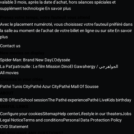
valable 3 mois, après la date d’achat, hors séances spéciales et
supplément technologie
En savoir plus
Prenez votre temps, votre fauteuil vous attend
Avec le placement numéroté, vous choisissez votre fauteuil préféré dans
la salle au moment de l’achat de votre billet en ligne ou sur site
En savoir
plus
Contact us
New movies on display
Spider-Man: Brand New Day
L'Odyssée
La Pat'patrouille : Le film Mission Dino
El Gawahergy / الجواهرجي
All movies
Cinemas in your cities
Pathé Tunis City
Pathé Azur City
Pathé Mall Of Sousse
ABOUT
B2B Offers
School session
The Pathé experience
Pathé Live
Kids birthday
USEFUL LINKS
Configure your cookies
Sitemap
Help center
Lifestyle in our theaters
Jobs
Legal Notice
Terms and conditions
Personal Data Protection Policy
CVD Statement
DO YOU HAVE ANY QUESTIONS?