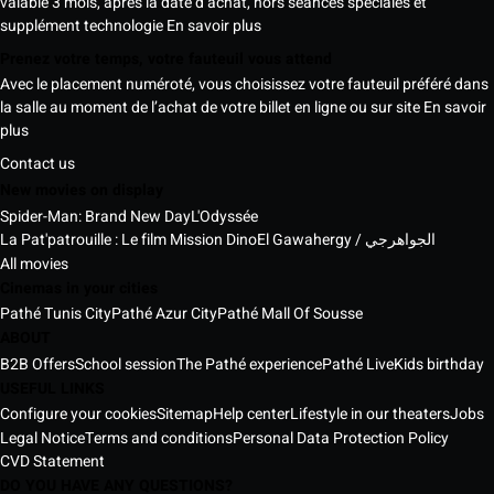
valable 3 mois, après la date d’achat, hors séances spéciales et
supplément technologie
En savoir plus
Prenez votre temps, votre fauteuil vous attend
Avec le placement numéroté, vous choisissez votre fauteuil préféré dans
la salle au moment de l’achat de votre billet en ligne ou sur site
En savoir
plus
Contact us
New movies on display
Spider-Man: Brand New Day
L'Odyssée
La Pat'patrouille : Le film Mission Dino
El Gawahergy / الجواهرجي
All movies
Cinemas in your cities
Pathé Tunis City
Pathé Azur City
Pathé Mall Of Sousse
ABOUT
B2B Offers
School session
The Pathé experience
Pathé Live
Kids birthday
USEFUL LINKS
Configure your cookies
Sitemap
Help center
Lifestyle in our theaters
Jobs
Legal Notice
Terms and conditions
Personal Data Protection Policy
CVD Statement
DO YOU HAVE ANY QUESTIONS?