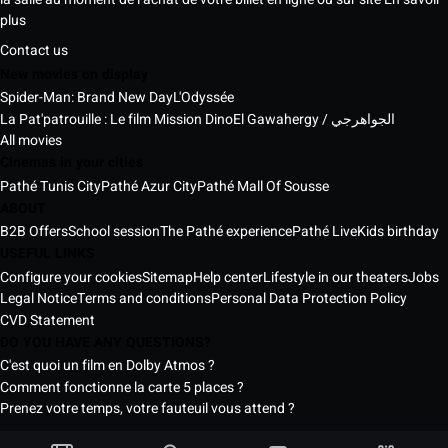
plus
Contact us
New movies on display
Spider-Man: Brand New Day
L'Odyssée
La Pat'patrouille : Le film Mission Dino
El Gawahergy / الجواهرجي
All movies
Cinemas in your cities
Pathé Tunis City
Pathé Azur City
Pathé Mall Of Sousse
ABOUT
B2B Offers
School session
The Pathé experience
Pathé Live
Kids birthday
USEFUL LINKS
Configure your cookies
Sitemap
Help center
Lifestyle in our theaters
Jobs
Legal Notice
Terms and conditions
Personal Data Protection Policy
CVD Statement
DO YOU HAVE ANY QUESTIONS?
C'est quoi un film en Dolby Atmos ?
Comment fonctionne la carte 5 places ?
Prenez votre temps, votre fauteuil vous attend ?