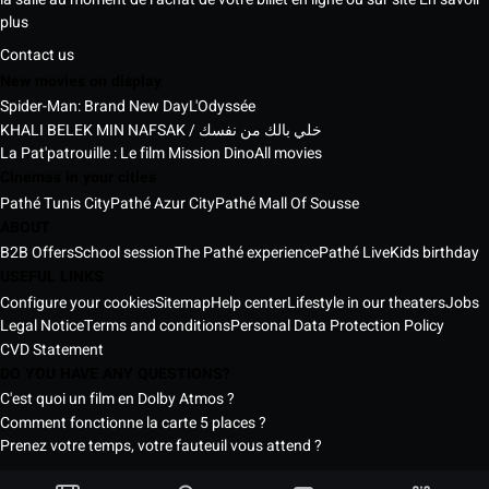
plus
Contact us
New movies on display
Spider-Man: Brand New Day
L'Odyssée
KHALI BELEK MIN NAFSAK / خلي بالك من نفسك
La Pat'patrouille : Le film Mission Dino
All movies
Cinemas in your cities
Pathé Tunis City
Pathé Azur City
Pathé Mall Of Sousse
ABOUT
B2B Offers
School session
The Pathé experience
Pathé Live
Kids birthday
USEFUL LINKS
Configure your cookies
Sitemap
Help center
Lifestyle in our theaters
Jobs
Legal Notice
Terms and conditions
Personal Data Protection Policy
CVD Statement
DO YOU HAVE ANY QUESTIONS?
C'est quoi un film en Dolby Atmos ?
Comment fonctionne la carte 5 places ?
Prenez votre temps, votre fauteuil vous attend ?