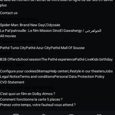
plus
Contact us
New movies on display
Spider-Man: Brand New Day
L'Odyssée
La Pat'patrouille : Le film Mission Dino
El Gawahergy / الجواهرجي
All movies
Cinemas in your cities
Pathé Tunis City
Pathé Azur City
Pathé Mall Of Sousse
ABOUT
B2B Offers
School session
The Pathé experience
Pathé Live
Kids birthday
USEFUL LINKS
Configure your cookies
Sitemap
Help center
Lifestyle in our theaters
Jobs
Legal Notice
Terms and conditions
Personal Data Protection Policy
CVD Statement
DO YOU HAVE ANY QUESTIONS?
C'est quoi un film en Dolby Atmos ?
Comment fonctionne la carte 5 places ?
Prenez votre temps, votre fauteuil vous attend ?