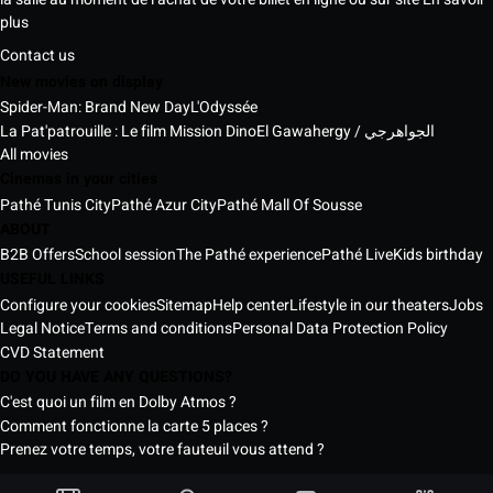
plus
Contact us
New movies on display
Spider-Man: Brand New Day
L'Odyssée
La Pat'patrouille : Le film Mission Dino
El Gawahergy / الجواهرجي
All movies
Cinemas in your cities
Pathé Tunis City
Pathé Azur City
Pathé Mall Of Sousse
ABOUT
B2B Offers
School session
The Pathé experience
Pathé Live
Kids birthday
USEFUL LINKS
Configure your cookies
Sitemap
Help center
Lifestyle in our theaters
Jobs
Legal Notice
Terms and conditions
Personal Data Protection Policy
CVD Statement
DO YOU HAVE ANY QUESTIONS?
C'est quoi un film en Dolby Atmos ?
Comment fonctionne la carte 5 places ?
Prenez votre temps, votre fauteuil vous attend ?