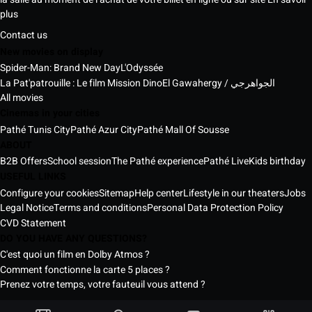
plus
Contact us
New movies on display
Spider-Man: Brand New Day
L'Odyssée
La Pat'patrouille : Le film Mission Dino
El Gawahergy / الجواهرجي
All movies
Cinemas in your cities
Pathé Tunis City
Pathé Azur City
Pathé Mall Of Sousse
ABOUT
B2B Offers
School session
The Pathé experience
Pathé Live
Kids birthday
USEFUL LINKS
Configure your cookies
Sitemap
Help center
Lifestyle in our theaters
Jobs
Legal Notice
Terms and conditions
Personal Data Protection Policy
CVD Statement
DO YOU HAVE ANY QUESTIONS?
C'est quoi un film en Dolby Atmos ?
Comment fonctionne la carte 5 places ?
Prenez votre temps, votre fauteuil vous attend ?