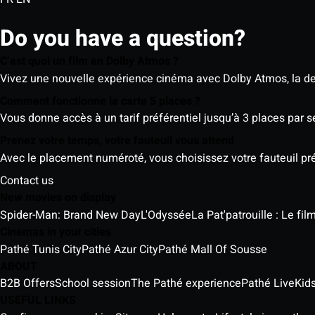
Do you have a question?
C’est quoi un film en Dolby Atmos ?
Vivez une nouvelle expérience cinéma avec Dolby Atmos, la der
Comment fonctionne la carte 5 places ?
Vous donne accès à un tarif préférentiel jusqu’à 3 places par 
Prenez votre temps, votre fauteuil vous attend
Avec le placement numéroté, vous choisissez votre fauteuil préf
Contact us
New movies on display
Spider-Man: Brand New Day
L'Odyssée
La Pat'patrouille : Le fi
Cinemas in your cities
Pathé Tunis City
Pathé Azur City
Pathé Mall Of Sousse
ABOUT
B2B Offers
School session
The Pathé experience
Pathé Live
Kids
USEFUL LINKS