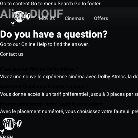
Go to content
Go to menu
Search
Go to footer
Aliou DIOUF
Movies
Cinemas
Offers
Do you have a question?
Go to our Online Help to find the answer.
Contact us
C’est quoi un film en Dolby Atmos ?
Vivez une nouvelle expérience cinéma avec Dolby Atmos, la der
Comment fonctionne la carte 5 places ?
Vous donne accès à un tarif préférentiel jusqu’à 3 places par 
Prenez votre temps, votre fauteuil vous attend
Avec le placement numéroté, vous choisissez votre fauteuil préf
FR
EN