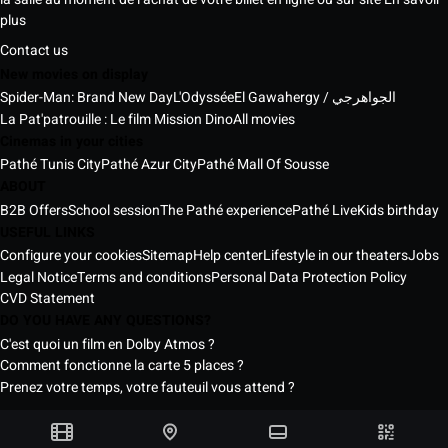
plus
Contact us
New movies on display
Spider-Man: Brand New Day
L'Odyssée
El Gawahergy / الجواهرجي
La Pat'patrouille : Le film Mission Dino
All movies
Cinemas in your cities
Pathé Tunis City
Pathé Azur City
Pathé Mall Of Sousse
ABOUT
B2B Offers
School session
The Pathé experience
Pathé Live
Kids birthday
USEFUL LINKS
Configure your cookies
Sitemap
Help center
Lifestyle in our theaters
Jobs
Legal Notice
Terms and conditions
Personal Data Protection Policy
CVD Statement
DO YOU HAVE ANY QUESTIONS?
C'est quoi un film en Dolby Atmos ?
Comment fonctionne la carte 5 places ?
Prenez votre temps, votre fauteuil vous attend ?
Pathé Tunisia Cinemas © 2026