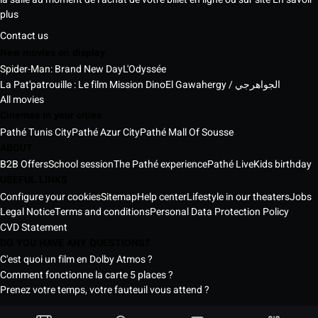
plus
Contact us
New movies on display
Spider-Man: Brand New Day
L'Odyssée
La Pat'patrouille : Le film Mission Dino
El Gawahergy / الجواهرجي
All movies
Cinemas in your cities
Pathé Tunis City
Pathé Azur City
Pathé Mall Of Sousse
ABOUT
B2B Offers
School session
The Pathé experience
Pathé Live
Kids birthday
USEFUL LINKS
Configure your cookies
Sitemap
Help center
Lifestyle in our theaters
Jobs
Legal Notice
Terms and conditions
Personal Data Protection Policy
CVD Statement
DO YOU HAVE ANY QUESTIONS?
C'est quoi un film en Dolby Atmos ?
Comment fonctionne la carte 5 places ?
Prenez votre temps, votre fauteuil vous attend ?