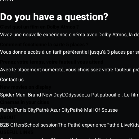
Do you have a question?
C’est quoi un film en Dolby Atmos ?
Vivez une nouvelle expérience cinéma avec Dolby Atmos, la der
Comment fonctionne la carte 5 places ?
Vous donne accès à un tarif préférentiel jusqu’à 3 places par 
Prenez votre temps, votre fauteuil vous attend
Avec le placement numéroté, vous choisissez votre fauteuil préf
Contact us
New movies on display
Spider-Man: Brand New Day
L'Odyssée
La Pat'patrouille : Le fi
Cinemas in your cities
Pathé Tunis City
Pathé Azur City
Pathé Mall Of Sousse
ABOUT
B2B Offers
School session
The Pathé experience
Pathé Live
Kids
USEFUL LINKS