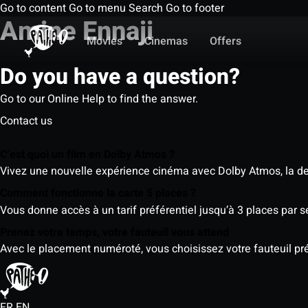
Go to content
Go to menu
Search
Go to footer
Amine Ennaji
Movies
Cinemas
Offers
Do you have a question?
Go to our Online Help to find the answer.
Contact us
C’est quoi un film en Dolby Atmos ?
Vivez une nouvelle expérience cinéma avec Dolby Atmos, la der
Comment fonctionne la carte 5 places ?
Vous donne accès à un tarif préférentiel jusqu’à 3 places par 
Prenez votre temps, votre fauteuil vous attend
Avec le placement numéroté, vous choisissez votre fauteuil préf
FR
EN