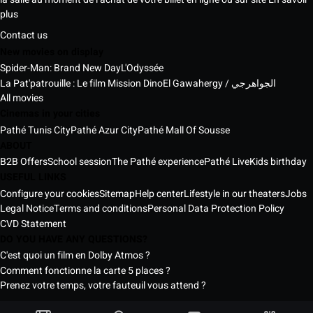
plus
Contact us
New movies on display
Spider-Man: Brand New Day
L'Odyssée
La Pat'patrouille : Le film Mission Dino
El Gawahergy / الجواهرجي
All movies
Cinemas in your cities
Pathé Tunis City
Pathé Azur City
Pathé Mall Of Sousse
ABOUT
B2B Offers
School session
The Pathé experience
Pathé Live
Kids birthday
USEFUL LINKS
Configure your cookies
Sitemap
Help center
Lifestyle in our theaters
Jobs
Legal Notice
Terms and conditions
Personal Data Protection Policy
CVD Statement
DO YOU HAVE ANY QUESTIONS?
C'est quoi un film en Dolby Atmos ?
Comment fonctionne la carte 5 places ?
Prenez votre temps, votre fauteuil vous attend ?