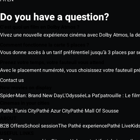
Do you have a question?
C’est quoi un film en Dolby Atmos ?
Vivez une nouvelle expérience cinéma avec Dolby Atmos, la der
Comment fonctionne la carte 5 places ?
Vous donne accès à un tarif préférentiel jusqu’à 3 places par 
Prenez votre temps, votre fauteuil vous attend
Avec le placement numéroté, vous choisissez votre fauteuil préf
Contact us
New movies on display
Spider-Man: Brand New Day
L'Odyssée
La Pat'patrouille : Le fi
Cinemas in your cities
Pathé Tunis City
Pathé Azur City
Pathé Mall Of Sousse
ABOUT
B2B Offers
School session
The Pathé experience
Pathé Live
Kids
USEFUL LINKS