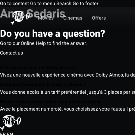
Go to content
Go to menu
Search
Go to footer
Amy Sedaris
Movies
Cinemas
Offers
Do you have a question?
Go to our Online Help to find the answer.
Contact us
C’est quoi un film en Dolby Atmos ?
Vivez une nouvelle expérience cinéma avec Dolby Atmos, la der
Comment fonctionne la carte 5 places ?
Vous donne accès à un tarif préférentiel jusqu’à 3 places par 
Prenez votre temps, votre fauteuil vous attend
Avec le placement numéroté, vous choisissez votre fauteuil préf
FR
EN