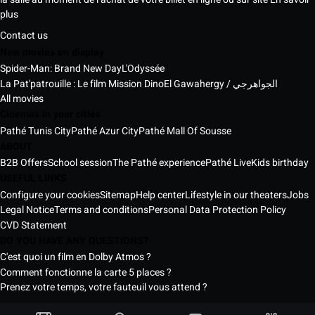
plus
Contact us
New movies on display
Spider-Man: Brand New Day
L'Odyssée
La Pat'patrouille : Le film Mission Dino
El Gawahergy / الجواهرجي
All movies
Cinemas in your cities
Pathé Tunis City
Pathé Azur City
Pathé Mall Of Sousse
ABOUT
B2B Offers
School session
The Pathé experience
Pathé Live
Kids birthday
USEFUL LINKS
Configure your cookies
Sitemap
Help center
Lifestyle in our theaters
Jobs
Legal Notice
Terms and conditions
Personal Data Protection Policy
CVD Statement
DO YOU HAVE ANY QUESTIONS?
C'est quoi un film en Dolby Atmos ?
Comment fonctionne la carte 5 places ?
Prenez votre temps, votre fauteuil vous attend ?