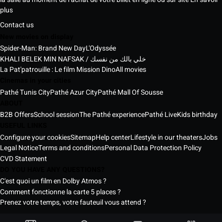
plus
Contact us
New movies on display
Spider-Man: Brand New Day
L'Odyssée
KHALI BELEK MIN NAFSAK / خلي بالك من نفسك
La Pat'patrouille : Le film Mission Dino
All movies
Cinemas in your cities
Pathé Tunis City
Pathé Azur City
Pathé Mall Of Sousse
ABOUT
B2B Offers
School session
The Pathé experience
Pathé Live
Kids birthday
USEFUL LINKS
Configure your cookies
Sitemap
Help center
Lifestyle in our theaters
Jobs
Legal Notice
Terms and conditions
Personal Data Protection Policy
CVD Statement
DO YOU HAVE ANY QUESTIONS?
C'est quoi un film en Dolby Atmos ?
Comment fonctionne la carte 5 places ?
Prenez votre temps, votre fauteuil vous attend ?