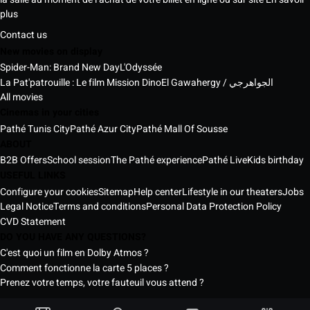
plus
Contact us
New movies on display
Spider-Man: Brand New Day
L'Odyssée
La Pat'patrouille : Le film Mission Dino
El Gawahergy / الجواهرجي
All movies
Cinemas in your cities
Pathé Tunis City
Pathé Azur City
Pathé Mall Of Sousse
ABOUT
B2B Offers
School session
The Pathé experience
Pathé Live
Kids birthday
USEFUL LINKS
Configure your cookies
Sitemap
Help center
Lifestyle in our theaters
Jobs
Legal Notice
Terms and conditions
Personal Data Protection Policy
CVD Statement
DO YOU HAVE ANY QUESTIONS?
C'est quoi un film en Dolby Atmos ?
Comment fonctionne la carte 5 places ?
Prenez votre temps, votre fauteuil vous attend ?