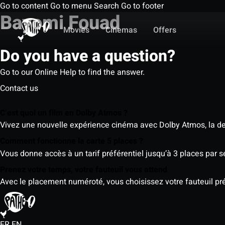
Go to content
Go to menu
Search
Go to footer
Bayomi Fouad
Movies
Cinemas
Offers
Do you have a question?
Go to our Online Help to find the answer.
Contact us
C’est quoi un film en Dolby Atmos ?
Vivez une nouvelle expérience cinéma avec Dolby Atmos, la der
Comment fonctionne la carte 5 places ?
Vous donne accès à un tarif préférentiel jusqu’à 3 places par 
Prenez votre temps, votre fauteuil vous attend
Avec le placement numéroté, vous choisissez votre fauteuil préf
FR
EN