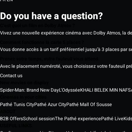
Do you have a question?
C’est quoi un film en Dolby Atmos ?
Vivez une nouvelle expérience cinéma avec Dolby Atmos, la der
Comment fonctionne la carte 5 places ?
Vous donne accès à un tarif préférentiel jusqu’à 3 places par 
Prenez votre temps, votre fauteuil vous attend
Avec le placement numéroté, vous choisissez votre fauteuil préf
Contact us
New movies on display
Spider-Man: Brand New Day
L'Odyssée
Cinemas in your cities
Pathé Tunis City
Pathé Azur City
Pathé Mall Of Sousse
ABOUT
B2B Offers
School session
The Pathé experience
Pathé Live
Kids
USEFUL LINKS