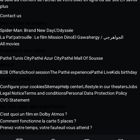
plus
Contact us
New movies on display
Spider-Man: Brand New Day
L'Odyssée
La Pat'patrouille : Le film Mission Dino
El Gawahergy / الجواهرجي
All movies
Cinemas in your cities
Pathé Tunis City
Pathé Azur City
Pathé Mall Of Sousse
ABOUT
B2B Offers
School session
The Pathé experience
Pathé Live
Kids birthday
USEFUL LINKS
Configure your cookies
Sitemap
Help center
Lifestyle in our theaters
Jobs
Legal Notice
Terms and conditions
Personal Data Protection Policy
CVD Statement
DO YOU HAVE ANY QUESTIONS?
C'est quoi un film en Dolby Atmos ?
Comment fonctionne la carte 5 places ?
Prenez votre temps, votre fauteuil vous attend ?