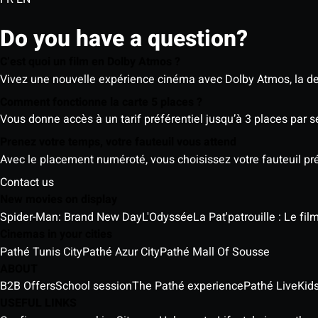
Do you have a question?
C’est quoi un film en Dolby Atmos ?
Vivez une nouvelle expérience cinéma avec Dolby Atmos, la der
Comment fonctionne la carte 5 places ?
Vous donne accès à un tarif préférentiel jusqu’à 3 places par 
Prenez votre temps, votre fauteuil vous attend
Avec le placement numéroté, vous choisissez votre fauteuil préf
Contact us
New movies on display
Spider-Man: Brand New Day
L'Odyssée
La Pat'patrouille : Le fi
Cinemas in your cities
Pathé Tunis City
Pathé Azur City
Pathé Mall Of Sousse
ABOUT
B2B Offers
School session
The Pathé experience
Pathé Live
Kids
USEFUL LINKS