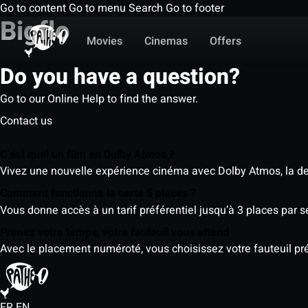
Go to content
Go to menu
Search
Go to footer
Bigflo
Movies
Cinemas
Offers
Do you have a question?
Go to our Online Help to find the answer.
Contact us
C’est quoi un film en Dolby Atmos ?
Vivez une nouvelle expérience cinéma avec Dolby Atmos, la der
Comment fonctionne la carte 5 places ?
Vous donne accès à un tarif préférentiel jusqu’à 3 places par 
Prenez votre temps, votre fauteuil vous attend
Avec le placement numéroté, vous choisissez votre fauteuil préf
FR
EN