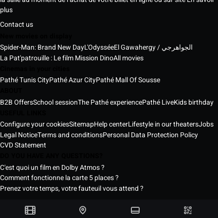
plus
Contact us
New movies on display
Spider-Man: Brand New Day
L'Odyssée
El Gawahergy / الجواهرجي
La Pat'patrouille : Le film Mission Dino
All movies
Cinemas in your cities
Pathé Tunis City
Pathé Azur City
Pathé Mall Of Sousse
ABOUT
B2B Offers
School session
The Pathé experience
Pathé Live
Kids birthday
USEFUL LINKS
Configure your cookies
Sitemap
Help center
Lifestyle in our theaters
Jobs
Legal Notice
Terms and conditions
Personal Data Protection Policy
CVD Statement
DO YOU HAVE ANY QUESTIONS?
C'est quoi un film en Dolby Atmos ?
Comment fonctionne la carte 5 places ?
Prenez votre temps, votre fauteuil vous attend ?
Pathé Tunisia Cinemas © 2026