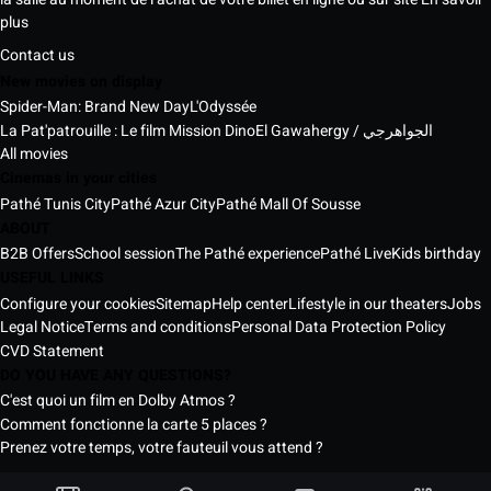
plus
Contact us
New movies on display
Spider-Man: Brand New Day
L'Odyssée
La Pat'patrouille : Le film Mission Dino
El Gawahergy / الجواهرجي
All movies
Cinemas in your cities
Pathé Tunis City
Pathé Azur City
Pathé Mall Of Sousse
ABOUT
B2B Offers
School session
The Pathé experience
Pathé Live
Kids birthday
USEFUL LINKS
Configure your cookies
Sitemap
Help center
Lifestyle in our theaters
Jobs
Legal Notice
Terms and conditions
Personal Data Protection Policy
CVD Statement
DO YOU HAVE ANY QUESTIONS?
C'est quoi un film en Dolby Atmos ?
Comment fonctionne la carte 5 places ?
Prenez votre temps, votre fauteuil vous attend ?