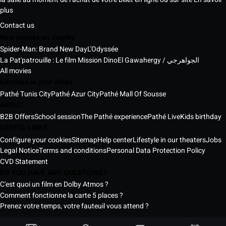
plus
Contact us
New movies on display
Spider-Man: Brand New Day
L'Odyssée
La Pat'patrouille : Le film Mission Dino
El Gawahergy / الجواهرجي
All movies
Cinemas in your cities
Pathé Tunis City
Pathé Azur City
Pathé Mall Of Sousse
ABOUT
B2B Offers
School session
The Pathé experience
Pathé Live
Kids birthday
USEFUL LINKS
Configure your cookies
Sitemap
Help center
Lifestyle in our theaters
Jobs
Legal Notice
Terms and conditions
Personal Data Protection Policy
CVD Statement
DO YOU HAVE ANY QUESTIONS?
C'est quoi un film en Dolby Atmos ?
Comment fonctionne la carte 5 places ?
Prenez votre temps, votre fauteuil vous attend ?