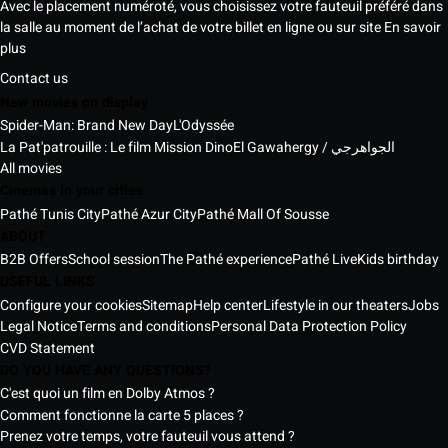
Avec le placement numéroté, vous choisissez votre fauteuil préféré dans
la salle au moment de l’achat de votre billet en ligne ou sur site
En savoir
plus
Contact us
New movies on display
Spider-Man: Brand New Day
L'Odyssée
La Pat'patrouille : Le film Mission Dino
El Gawahergy / الجواهرجي
All movies
Cinemas in your cities
Pathé Tunis City
Pathé Azur City
Pathé Mall Of Sousse
ABOUT
B2B Offers
School session
The Pathé experience
Pathé Live
Kids birthday
USEFUL LINKS
Configure your cookies
Sitemap
Help center
Lifestyle in our theaters
Jobs
Legal Notice
Terms and conditions
Personal Data Protection Policy
CVD Statement
DO YOU HAVE ANY QUESTIONS?
C'est quoi un film en Dolby Atmos ?
Comment fonctionne la carte 5 places ?
Prenez votre temps, votre fauteuil vous attend ?