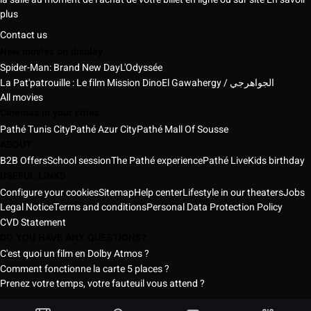
plus
Contact us
New movies on display
Spider-Man: Brand New Day
L'Odyssée
La Pat'patrouille : Le film Mission Dino
El Gawahergy / الجواهرجي
All movies
Cinemas in your cities
Pathé Tunis City
Pathé Azur City
Pathé Mall Of Sousse
ABOUT
B2B Offers
School session
The Pathé experience
Pathé Live
Kids birthday
USEFUL LINKS
Configure your cookies
Sitemap
Help center
Lifestyle in our theaters
Jobs
Legal Notice
Terms and conditions
Personal Data Protection Policy
CVD Statement
DO YOU HAVE ANY QUESTIONS?
C'est quoi un film en Dolby Atmos ?
Comment fonctionne la carte 5 places ?
Prenez votre temps, votre fauteuil vous attend ?