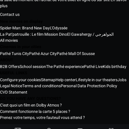
plus
Contact us
New movies on display
Spider-Man: Brand New Day
L'Odyssée
La Pat'patrouille : Le film Mission Dino
El Gawahergy / الجواهرجي
All movies
Cinemas in your cities
Pathé Tunis City
Pathé Azur City
Pathé Mall Of Sousse
ABOUT
B2B Offers
School session
The Pathé experience
Pathé Live
Kids birthday
USEFUL LINKS
Configure your cookies
Sitemap
Help center
Lifestyle in our theaters
Jobs
Legal Notice
Terms and conditions
Personal Data Protection Policy
CVD Statement
DO YOU HAVE ANY QUESTIONS?
C'est quoi un film en Dolby Atmos ?
Comment fonctionne la carte 5 places ?
Prenez votre temps, votre fauteuil vous attend ?