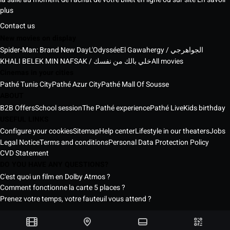
plus
Contact us
New movies on display
Spider-Man: Brand New Day
L'Odyssée
El Gawahergy / الجواهرجي
KHALI BELEK MIN NAFSAK / خلي بالك من نفسك
All movies
Cinemas in your cities
Pathé Tunis City
Pathé Azur City
Pathé Mall Of Sousse
ABOUT
B2B Offers
School session
The Pathé experience
Pathé Live
Kids birthday
USEFUL LINKS
Configure your cookies
Sitemap
Help center
Lifestyle in our theaters
Jobs
Legal Notice
Terms and conditions
Personal Data Protection Policy
CVD Statement
DO YOU HAVE ANY QUESTIONS?
C'est quoi un film en Dolby Atmos ?
Comment fonctionne la carte 5 places ?
Prenez votre temps, votre fauteuil vous attend ?
Pathé Tunisia Cinemas © 2026