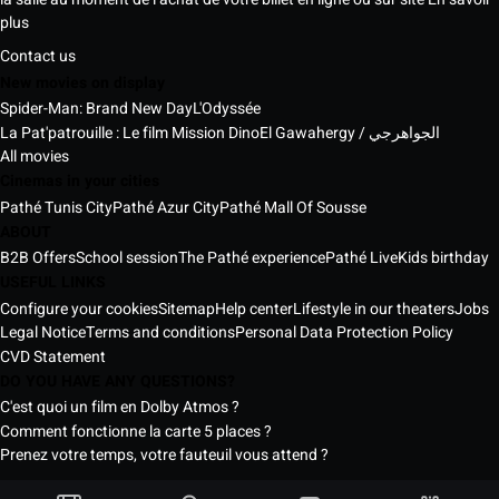
plus
Contact us
New movies on display
Spider-Man: Brand New Day
L'Odyssée
La Pat'patrouille : Le film Mission Dino
El Gawahergy / الجواهرجي
All movies
Cinemas in your cities
Pathé Tunis City
Pathé Azur City
Pathé Mall Of Sousse
ABOUT
B2B Offers
School session
The Pathé experience
Pathé Live
Kids birthday
USEFUL LINKS
Configure your cookies
Sitemap
Help center
Lifestyle in our theaters
Jobs
Legal Notice
Terms and conditions
Personal Data Protection Policy
CVD Statement
DO YOU HAVE ANY QUESTIONS?
C'est quoi un film en Dolby Atmos ?
Comment fonctionne la carte 5 places ?
Prenez votre temps, votre fauteuil vous attend ?