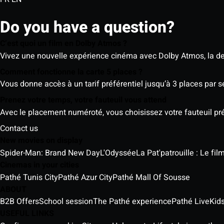
Do you have a question?
C’est quoi un film en Dolby Atmos ?
Vivez une nouvelle expérience cinéma avec Dolby Atmos, la der
Comment fonctionne la carte 5 places ?
Vous donne accès à un tarif préférentiel jusqu’à 3 places par 
Prenez votre temps, votre fauteuil vous attend
Avec le placement numéroté, vous choisissez votre fauteuil préf
Contact us
New movies on display
Spider-Man: Brand New Day
L'Odyssée
La Pat'patrouille : Le fi
Cinemas in your cities
Pathé Tunis City
Pathé Azur City
Pathé Mall Of Sousse
ABOUT
B2B Offers
School session
The Pathé experience
Pathé Live
Kids
USEFUL LINKS