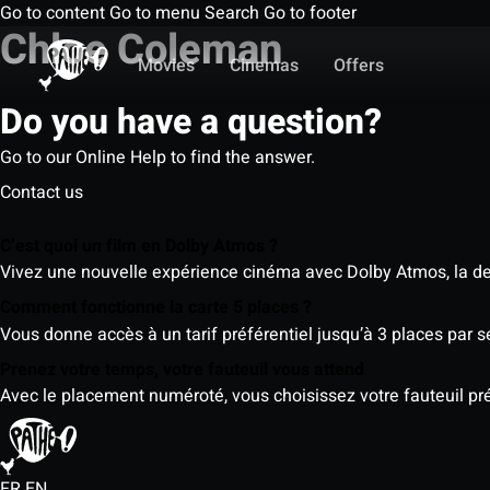
Go to content
Go to menu
Search
Go to footer
Chloe Coleman
Movies
Cinemas
Offers
Do you have a question?
Go to our Online Help to find the answer.
Contact us
C’est quoi un film en Dolby Atmos ?
Vivez une nouvelle expérience cinéma avec Dolby Atmos, la der
Comment fonctionne la carte 5 places ?
Vous donne accès à un tarif préférentiel jusqu’à 3 places par 
Prenez votre temps, votre fauteuil vous attend
Avec le placement numéroté, vous choisissez votre fauteuil préf
FR
EN