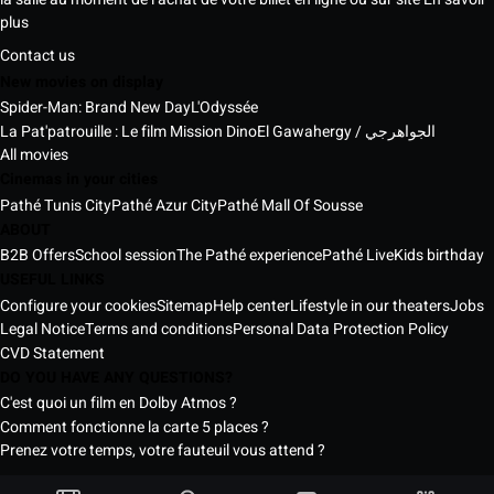
plus
Contact us
New movies on display
Spider-Man: Brand New Day
L'Odyssée
La Pat'patrouille : Le film Mission Dino
El Gawahergy / الجواهرجي
All movies
Cinemas in your cities
Pathé Tunis City
Pathé Azur City
Pathé Mall Of Sousse
ABOUT
B2B Offers
School session
The Pathé experience
Pathé Live
Kids birthday
USEFUL LINKS
Configure your cookies
Sitemap
Help center
Lifestyle in our theaters
Jobs
Legal Notice
Terms and conditions
Personal Data Protection Policy
CVD Statement
DO YOU HAVE ANY QUESTIONS?
C'est quoi un film en Dolby Atmos ?
Comment fonctionne la carte 5 places ?
Prenez votre temps, votre fauteuil vous attend ?