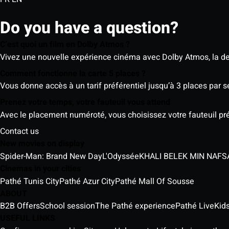
Do you have a question?
C’est quoi un film en Dolby Atmos ?
Vivez une nouvelle expérience cinéma avec Dolby Atmos, la der
Comment fonctionne la carte 5 places ?
Vous donne accès à un tarif préférentiel jusqu’à 3 places par 
Prenez votre temps, votre fauteuil vous attend
Avec le placement numéroté, vous choisissez votre fauteuil préf
Contact us
New movies on display
Spider-Man: Brand New Day
L'Odyssée
Cinemas in your cities
Pathé Tunis City
Pathé Azur City
Pathé Mall Of Sousse
ABOUT
B2B Offers
School session
The Pathé experience
Pathé Live
Kids
USEFUL LINKS