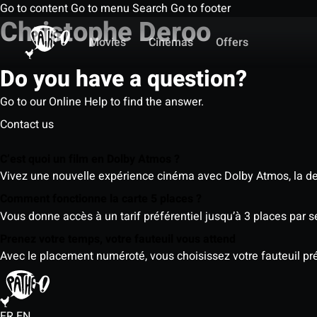
Go to content
Go to menu
Search
Go to footer
Christophe Deroo
Movies
Cinemas
Offers
Do you have a question?
Go to our Online Help to find the answer.
Contact us
C’est quoi un film en Dolby Atmos ?
Vivez une nouvelle expérience cinéma avec Dolby Atmos, la der
Comment fonctionne la carte 5 places ?
Vous donne accès à un tarif préférentiel jusqu’à 3 places par 
Prenez votre temps, votre fauteuil vous attend
Avec le placement numéroté, vous choisissez votre fauteuil préf
FR
EN