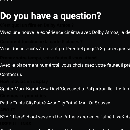
Do you have a question?
C’est quoi un film en Dolby Atmos ?
Vivez une nouvelle expérience cinéma avec Dolby Atmos, la der
Comment fonctionne la carte 5 places ?
Vous donne accès à un tarif préférentiel jusqu’à 3 places par 
Prenez votre temps, votre fauteuil vous attend
Avec le placement numéroté, vous choisissez votre fauteuil préf
Contact us
New movies on display
Spider-Man: Brand New Day
L'Odyssée
La Pat'patrouille : Le fi
Cinemas in your cities
Pathé Tunis City
Pathé Azur City
Pathé Mall Of Sousse
ABOUT
B2B Offers
School session
The Pathé experience
Pathé Live
Kids
USEFUL LINKS