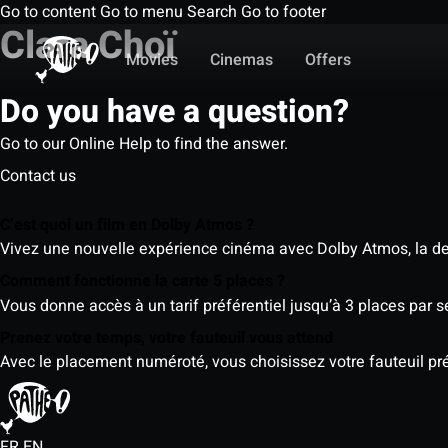
Go to content
Go to menu
Search
Go to footer
Clara Choï
Movies
Cinemas
Offers
Do you have a question?
Go to our Online Help to find the answer.
Contact us
C’est quoi un film en Dolby Atmos ?
Vivez une nouvelle expérience cinéma avec Dolby Atmos, la der
Comment fonctionne la carte 5 places ?
Vous donne accès à un tarif préférentiel jusqu’à 3 places par 
Prenez votre temps, votre fauteuil vous attend
Avec le placement numéroté, vous choisissez votre fauteuil préf
FR
EN