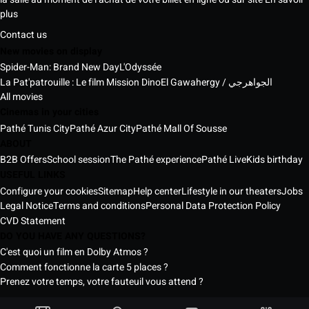
plus
Contact us
New movies on display
Spider-Man: Brand New Day
L'Odyssée
La Pat'patrouille : Le film Mission Dino
El Gawahergy / الجواهرجي
All movies
Cinemas in your cities
Pathé Tunis City
Pathé Azur City
Pathé Mall Of Sousse
ABOUT
B2B Offers
School session
The Pathé experience
Pathé Live
Kids birthday
USEFUL LINKS
Configure your cookies
Sitemap
Help center
Lifestyle in our theaters
Jobs
Legal Notice
Terms and conditions
Personal Data Protection Policy
CVD Statement
DO YOU HAVE ANY QUESTIONS?
C'est quoi un film en Dolby Atmos ?
Comment fonctionne la carte 5 places ?
Prenez votre temps, votre fauteuil vous attend ?