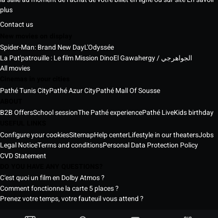
plus
Contact us
New movies on display
Spider-Man: Brand New Day
L'Odyssée
La Pat'patrouille : Le film Mission Dino
El Gawahergy / الجواهرجي
All movies
Cinemas in your cities
Pathé Tunis City
Pathé Azur City
Pathé Mall Of Sousse
ABOUT
B2B Offers
School session
The Pathé experience
Pathé Live
Kids birthday
USEFUL LINKS
Configure your cookies
Sitemap
Help center
Lifestyle in our theaters
Jobs
Legal Notice
Terms and conditions
Personal Data Protection Policy
CVD Statement
DO YOU HAVE ANY QUESTIONS?
C'est quoi un film en Dolby Atmos ?
Comment fonctionne la carte 5 places ?
Prenez votre temps, votre fauteuil vous attend ?