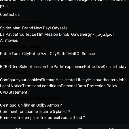
plus
Contact us
New movies on display
Spider-Man: Brand New Day
L'Odyssée
La Pat'patrouille : Le film Mission Dino
El Gawahergy / الجواهرجي
All movies
Cinemas in your cities
Pathé Tunis City
Pathé Azur City
Pathé Mall Of Sousse
ABOUT
B2B Offers
School session
The Pathé experience
Pathé Live
Kids birthday
USEFUL LINKS
Configure your cookies
Sitemap
Help center
Lifestyle in our theaters
Jobs
Legal Notice
Terms and conditions
Personal Data Protection Policy
CVD Statement
DO YOU HAVE ANY QUESTIONS?
C'est quoi un film en Dolby Atmos ?
Comment fonctionne la carte 5 places ?
Prenez votre temps, votre fauteuil vous attend ?