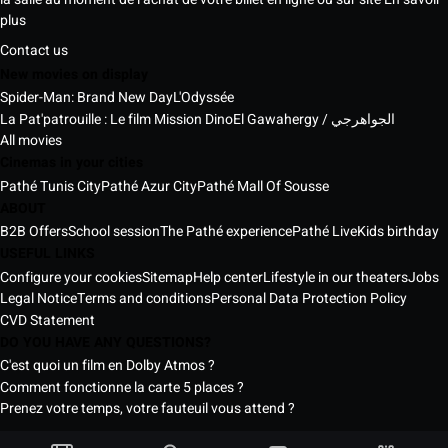
plus
Contact us
New movies on display
Spider-Man: Brand New Day
L'Odyssée
La Pat'patrouille : Le film Mission Dino
El Gawahergy / الجواهرجي
All movies
Cinemas in your cities
Pathé Tunis City
Pathé Azur City
Pathé Mall Of Sousse
ABOUT
B2B Offers
School session
The Pathé experience
Pathé Live
Kids birthday
USEFUL LINKS
Configure your cookies
Sitemap
Help center
Lifestyle in our theaters
Jobs
Legal Notice
Terms and conditions
Personal Data Protection Policy
CVD Statement
DO YOU HAVE ANY QUESTIONS?
C'est quoi un film en Dolby Atmos ?
Comment fonctionne la carte 5 places ?
Prenez votre temps, votre fauteuil vous attend ?