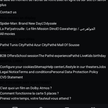
plus
Contact us
New movies on display
Spider-Man: Brand New Day
L'Odyssée
La Pat'patrouille : Le film Mission Dino
El Gawahergy / الجواهرجي
All movies
Cinemas in your cities
Pathé Tunis City
Pathé Azur City
Pathé Mall Of Sousse
ABOUT
B2B Offers
School session
The Pathé experience
Pathé Live
Kids birthday
USEFUL LINKS
Configure your cookies
Sitemap
Help center
Lifestyle in our theaters
Jobs
Legal Notice
Terms and conditions
Personal Data Protection Policy
CVD Statement
DO YOU HAVE ANY QUESTIONS?
C'est quoi un film en Dolby Atmos ?
Comment fonctionne la carte 5 places ?
Prenez votre temps, votre fauteuil vous attend ?