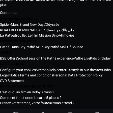
plus
Contact us
New movies on display
Spider-Man: Brand New Day
L'Odyssée
KHALI BELEK MIN NAFSAK / خلي بالك من نفسك
La Pat'patrouille : Le film Mission Dino
All movies
Cinemas in your cities
Pathé Tunis City
Pathé Azur City
Pathé Mall Of Sousse
ABOUT
B2B Offers
School session
The Pathé experience
Pathé Live
Kids birthday
USEFUL LINKS
Configure your cookies
Sitemap
Help center
Lifestyle in our theaters
Jobs
Legal Notice
Terms and conditions
Personal Data Protection Policy
CVD Statement
DO YOU HAVE ANY QUESTIONS?
C'est quoi un film en Dolby Atmos ?
Comment fonctionne la carte 5 places ?
Prenez votre temps, votre fauteuil vous attend ?