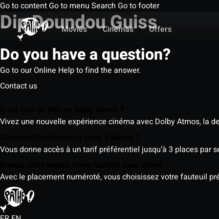
Go to content
Go to menu
Search
Go to footer
Dip Doundou Guiss
Movies
Cinemas
Offers
Do you have a question?
Go to our Online Help to find the answer.
Contact us
C’est quoi un film en Dolby Atmos ?
Vivez une nouvelle expérience cinéma avec Dolby Atmos, la der
Comment fonctionne la carte 5 places ?
Vous donne accès à un tarif préférentiel jusqu’à 3 places par 
Prenez votre temps, votre fauteuil vous attend
Avec le placement numéroté, vous choisissez votre fauteuil préf
FR
EN