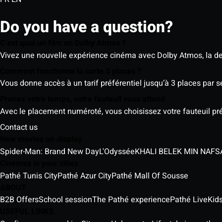
Do you have a question?
C’est quoi un film en Dolby Atmos ?
Vivez une nouvelle expérience cinéma avec Dolby Atmos, la der
Comment fonctionne la carte 5 places ?
Vous donne accès à un tarif préférentiel jusqu’à 3 places par 
Prenez votre temps, votre fauteuil vous attend
Avec le placement numéroté, vous choisissez votre fauteuil préf
Contact us
New movies on display
Spider-Man: Brand New Day
L'Odyssée
Cinemas in your cities
Pathé Tunis City
Pathé Azur City
Pathé Mall Of Sousse
ABOUT
B2B Offers
School session
The Pathé experience
Pathé Live
Kids
USEFUL LINKS