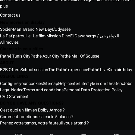
plus
Contact us
New movies on display
Spider-Man: Brand New Day
L'Odyssée
La Pat'patrouille : Le film Mission Dino
El Gawahergy / الجواهرجي
All movies
Cinemas in your cities
Pathé Tunis City
Pathé Azur City
Pathé Mall Of Sousse
ABOUT
B2B Offers
School session
The Pathé experience
Pathé Live
Kids birthday
USEFUL LINKS
Configure your cookies
Sitemap
Help center
Lifestyle in our theaters
Jobs
Legal Notice
Terms and conditions
Personal Data Protection Policy
CVD Statement
DO YOU HAVE ANY QUESTIONS?
C'est quoi un film en Dolby Atmos ?
Comment fonctionne la carte 5 places ?
Prenez votre temps, votre fauteuil vous attend ?