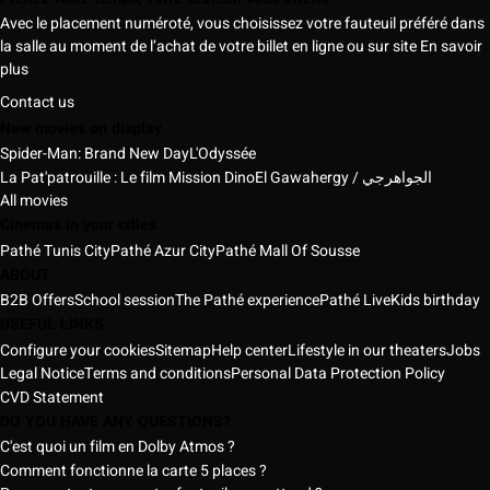
Avec le placement numéroté, vous choisissez votre fauteuil préféré dans
la salle au moment de l’achat de votre billet en ligne ou sur site
En savoir
plus
Contact us
New movies on display
Spider-Man: Brand New Day
L'Odyssée
La Pat'patrouille : Le film Mission Dino
El Gawahergy / الجواهرجي
All movies
Cinemas in your cities
Pathé Tunis City
Pathé Azur City
Pathé Mall Of Sousse
ABOUT
B2B Offers
School session
The Pathé experience
Pathé Live
Kids birthday
USEFUL LINKS
Configure your cookies
Sitemap
Help center
Lifestyle in our theaters
Jobs
Legal Notice
Terms and conditions
Personal Data Protection Policy
CVD Statement
DO YOU HAVE ANY QUESTIONS?
C'est quoi un film en Dolby Atmos ?
Comment fonctionne la carte 5 places ?