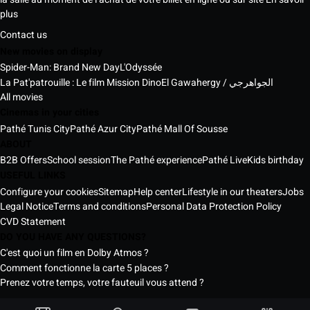
plus
Contact us
New movies on display
Spider-Man: Brand New Day
L'Odyssée
La Pat'patrouille : Le film Mission Dino
El Gawahergy / الجواهرجي
All movies
Cinemas in your cities
Pathé Tunis City
Pathé Azur City
Pathé Mall Of Sousse
ABOUT
B2B Offers
School session
The Pathé experience
Pathé Live
Kids birthday
USEFUL LINKS
Configure your cookies
Sitemap
Help center
Lifestyle in our theaters
Jobs
Legal Notice
Terms and conditions
Personal Data Protection Policy
CVD Statement
DO YOU HAVE ANY QUESTIONS?
C'est quoi un film en Dolby Atmos ?
Comment fonctionne la carte 5 places ?
Prenez votre temps, votre fauteuil vous attend ?